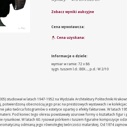
Zobacz wyniki aukcyjne
Cena wywoławcza:
Cena uzyskana:
Informacje o dziele:
wymiar w ramie: 72 x 86
sygn. tuszem l.d.: BEK..., p.d.: W 2/10
2005) studiował w latach 1947-1952 na Wydziale Architektury Politechniki Krakows
j, potwierdzoną obecnością jego prac na prestiżowych wystawach i w kolekcjac
anie jako twórca fotogramów o estetyce opartej o efekty fakturowe. W latach 19
aterii. Pod koniec tego okresu powstawały ażurowe formy o kształtach figur i
nie rysunkowi. W latach 60. rysował piórkiem i tuszem figuralne kompozycje od
chromatyczną odmianą jego równoległej twórczości malarskiej. Od 1974 zajmowa