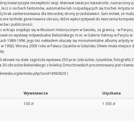
tórej towarzyszyła niezwykłość wizji. Malował świat po katastrofie, naznaczony 
h, lecz o cechach fantomów, automatów lub rozpadających się trucheł. Artysta
rak zainteresowania dla literackiej strony przedstawień. Sam mówił, że malując
niczne techniki generowania obrazu, które wykorzystywał do tworzenia kompute
ców i publiczności.
ac w kraju znajduje się w Muzeum Historycznym w Sanoku, za granicą - w Paryż
ował on wystawy indywidualne Beksińskiego m.in. w Galerie Valmay w Paryżu w 1
atach 1989-1996. Jego też nakładem ukazały się monumentalne albumy artysty w 
e w 1992). Wiosną 2005 roku w Pałacu Opatów w Gdańsku Oliwie miała miejsce
ty.
kowie na stałe zagościła wystawa 250 prac (obrazów, rysunków, fotografii) Zdz
 30 obrazów Beksińskiego z kolekcji Dmochowskich prezentowana jest równie
wikimedia.org/w/index.php?curid=8960820 )
Wywoławcza
Uzyskana
100 zł
1 300 zł