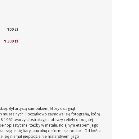
100 zł
1 300 zł
kiej. Był artystą samoukiem, który osiągnął
h muzealnych. Początkowo zajmował się fotografią, którą
58-1962 tworzył abstrakcyjne obrazy-reliefy o bogatej
 pełnoplastyczne rzeźby w metalu. Kolejnym etapem jego
znaczające się karykaturalną deformacją postaci. Od końca
ł się niemal niepodzielnie malarstwem. Jego