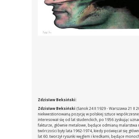
Zdzisław Beksiński:
Zdzisław Beksiński
(Sanok 24 II 1929 - Warszawa 21 II 
niekwestionowaną pozycję w polskiej sztuce współczesne
interesował się od lat studenckich, po 1956 zyskując uzn
fakturze, głównie metalowe, będące odmianą malarstwa m
twórczości były lata 1962-1974, kiedy poświęcał się głów
lat 60. tworzył rysunki węglem i kredkami, będące mono