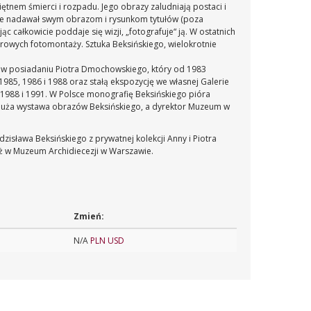
piętnem śmierci i rozpadu. Jego obrazy zaludniają postaci i
 nie nadawał swym obrazom i rysunkom tytułów (poza
 całkowicie poddaje się wizji, „fotografuje“ ją. W ostatnich
rowych fotomontaży. Sztuka Beksińskiego, wielokrotnie
u, w posiadaniu Piotra Dmochowskiego, który od 1983
985, 1986 i 1988 oraz stałą ekspozycję we własnej Galerie
1988 i 1991.
W Polsce monografię Beksińskiego pióra
 duża wystawa obrazów Beksińskiego, a dyrektor Muzeum w
isława Beksińskiego z prywatnej kolekcji Anny i Piotra
ż w Muzeum Archidiecezji w Warszawie.
Zmień:
N/A
PLN
USD