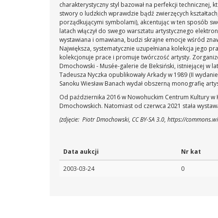
charakterystyczny styl bazował na perfekcji technicznej, k
stwory o ludzkich wprawdzie bądź zwierzęcych kształtac
porządkującymi symbolami), akcentując w ten sposób swój b
latach włączył do swego warsztatu artystycznego elektro
wystawiana i omawiana, budzi skrajne emocje wśród znaw
Największa, systematycznie uzupełniana kolekcja jego pr
kolekcjonuje prace i promuje twórczość artysty. Zorganiz
Dmochowski - Musée-galerie de Beksiński, istniejącej w l
Tadeusza Nyczka opublikowały Arkady w 1989 (II wydani
Sanoku Wiesław Banach wydał obszerną monografię artys
Od października 2016 w Nowohuckim Centrum Kultury w Kra
Dmochowskich. Natomiast od czerwca 2021 stała wystawa
(zdjęcie: Piotr Dmochowski, CC BY-SA 3.0, https://commons.
Data aukcji
Nr kat
2003-03-24
0