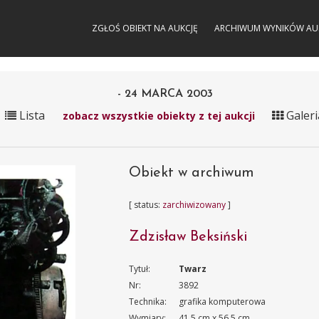
ZGŁOŚ OBIEKT NA AUKCJĘ
ARCHIWUM WYNIKÓW AU
- 24 MARCA 2003
Lista
Galeri
zobacz wszystkie obiekty z tej aukcji
Obiekt w archiwum
[ status:
zarchiwizowany
]
Zdzisław Beksiński
Tytuł:
Twarz
Nr:
3892
Technika:
grafika komputerowa
Wymiary:
41.5 cm x 56.5 cm