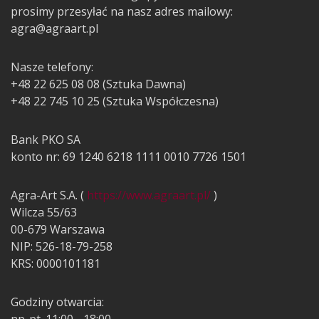
prosimy przesyłać na nasz adres mailowy:
agra@agraart.pl
Nasze telefony:
+48 22 625 08 08 (Sztuka Dawna)
+48 22 745 10 25 (Sztuka Współczesna)
Bank PKO SA
konto nr: 69 1240 6218 1111 0010 7726 1501
Agra-Art S.A. (
https://www.agraart.pl/
)
Wilcza 55/63
00-679 Warszawa
NIP: 526-18-79-258
KRS: 0000101181
Godziny otwarcia:
np-pt. 11:00 - 18:00