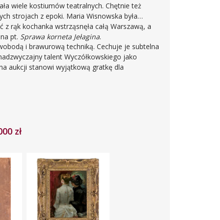
ła wiele kostiumów teatralnych. Chętnie też
h strojach z epoki. Maria Wisnowska była
rć z rąk kochanka wstrząsnęła całą Warszawą, a
na pt.
Sprawa korneta Jełagina
.
wobodą i brawurową techniką. Cechuje je subtelna
nadzwyczajny talent Wyczółkowskiego jako
 na aukcji stanowi wyjątkową gratkę dla
000 zł