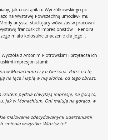
any, jaka nastąpiła u Wyczółkowskiego po
yjazd na Wystawę Powszechną umożliwił mu
 Młody artysta, studiujący wówczas w pracowni
wystawę francuskich impresjonistów – Renoira i
szego miało kolosalne znaczenie dla jego
Wyczóła z Antonim Piotrowskim i przytacza ich
uskimi impresjonistami:
zono w Monachium czy u Gersona. Patrz na tę
ają na łące i łapią w nią słońce, od tego obrazu
ym rzutem pędzla chwytają impresję, na gorąco,
zu, jak w Monachium. Oni malują na gorąco, w
takie malowanie zdecydowanymi uderzeniami
 zmienia wszystko. Widzisz to?