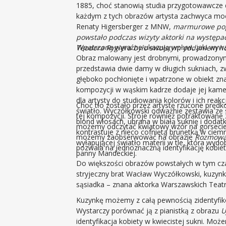
1885, choć stanowią studia przygotowawcze 
każdym z tych obrazów artysta zachwyca moc
Renaty Higersberger z MNW,
marmurowe popi
powstało podczas wizyty aktorki na występa
Wpatrzone
wyraźne ukazują wpływ, jaki wyw
Teodora Rygiera było swoistym oddaniem hoł
Obraz malowany jest drobnymi, prowadzonymi
przedstawia dwie damy w długich sukniach, zw
głęboko pochłonięte i wpatrzone w obiekt zn
kompozycji w wąskim kadrze dodaje jej kamer
dla artysty do studiowania kolorów i ich reak
Choć tło zostało przez artystę rzucone prędk
światło. Wyczółkowski odważnie zestawia ze 
tej kompozycji. Stroje również potraktowane
blond włosach, ubrana w białą suknię i dod
możemy odczytać kwiatowy wzór na gorsecie b
kontrastuje z nieco cofniętą brunetką w ciemny
możemy zaobserwować na obrazie
Rozmow
wyłapującej światło materii w tle, która wyd
pozwala na jednoznaczną identyfikację kobiet
panny Mandeckiej.
Do większości obrazów powstałych w tym cza
stryjeczny brat Wacław Wyczółkowski, kuzynk
sąsiadka – znana aktorka Warszawskich Tea
Kuzynkę możemy z całą pewnością zidentyfik
Wystarczy porównać ją z pianistką z obrazu
U
identyfikacja kobiety w kwiecistej sukni. Moż