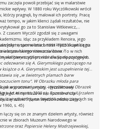
mu zaczęła powoli przebijać się w malarstwie
mickie wpływy. W 1880 roku Wyczółkowski wrócił
, którzy pragnęli, by malował ich portrety. Pracę
aż tempo, w jakim klienci żądali rezultatów, nie
rytykował go za to Stanisław Witkiewicz,
o. Z czasem Wyczół zgodził się z uwagami
akademizmu. Idąc za przykładem Renoira, jego
ała listy i wspomnienia Leona Wyczółkowskiego:
warzyskimi, sam w latach 1881-1885 skupił się na
śmielszym harmonizowaniu barw i
ia warszawskiego mieszczaństwa. To w nich
m skrótowym stylem robi aluzję do postępów,
dokonywał pierwszych przełomów kompozycyjnych.
ąc odezwanie się A. Gierymskiego patrzącego na
w książce o A. Gierymskim jest uzupełnienie tej
dstawia się „w świetnych plamach barw
 poczuciem tonu“. W Obrazku młoda para
 tak jak wspomniany wyżej – przełomowy
Obrazek
ione w pracowni artysty. Wyczółkowski
Agra-Art w marcu 2000 r.),
Rozmowa
czy
Ujrzałem
ją jego Alinę. Może w ten sposób chciał
y, z wrażliwością na światło i odznaczających się
elkiej sztuki“?
(Leon Wyczółkowski,
Listy i
 1960, s. 45)
 łączy się on ze znanym dziełem artysty, również
becnie w zbiorach Muzeum Narodowego w
trzone
oraz
Popiersie Heleny Modrzejewskiej
,