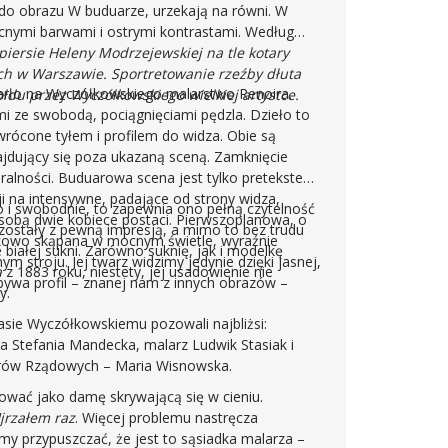
do obrazu W buduarze, urzekają na równi. W
nymi barwami i ostrymi kontrastami. Według
ersie Heleny Modrzejewskiej na tle kotary
ch w Warszawie. Sportretowanie rzeźby dłuta
arło na Wyczółkowskiego malarstwo Renoira.
du przez Wyczółkowskiego wielkiej artystce.
 ze swobodą, pociągnięciami pędzla. Dzieło to
rócone tyłem i profilem do widza. Obie są
ajdujący się poza ukazaną sceną. Zamknięcie
alności. Buduarowa scena jest tylko pretekstem
cji na intensywne, padające od strony widza,
o i swobodnie, to zapewnia ono pełną czytelność
sobą dwie kobiece postaci. Pierwszoplanowa, o
 zostały z pewną impresją, a mimo to bez trudu
atkowo skąpana w mocnym świetle, wyraźnie
iałej sukni. Zarówno suknię, jak i modelkę
m stroju. Jej twarz widzimy jedynie dzięki jasnej,
a
z 1883 roku, niestety, jej usadowienie nie
obywa profil – znanej nam z innych obrazów –
y.
sie Wyczółkowskiemu pozowali najbliżsi:
a Stefania Mandecka, malarz Ludwik Stasiak i
trów Rządowych – Maria Wisnowska.
ować jako damę skrywającą się w cieniu.
jrzałem raz
. Więcej problemu nastręcza
emy przypuszczać, że jest to sąsiadka malarza –