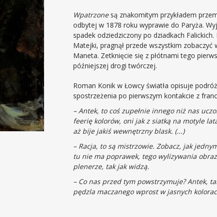
Wpatrzone
są znakomitym przykładem przemi
odbytej w 1878 roku wyprawie do Paryża. W
spadek odziedziczony po dziadkach Falickich.
Matejki, pragnął przede wszystkim zobaczyć 
Maneta. Zetknięcie się z płótnami tego pierw
późniejszej drogi twórczej.
Roman Konik w Łowcy światła opisuje podróż 
spostrzeżenia po pierwszym kontakcie z franc
– Antek, to coś zupełnie innego niż nas uc
feerię kolorów, oni jak z siatką na motyle lat
aż bije jakiś wewnętrzny blask. (...)
– Racja, to są mistrzowie. Zobacz, jak jedn
tu nie ma poprawek, tego wylizywania obra
plenerze, tak jak widzą.
– Co nas przed tym powstrzymuje? Antek, 
pędzla maczanego wprost w jasnych kolorach