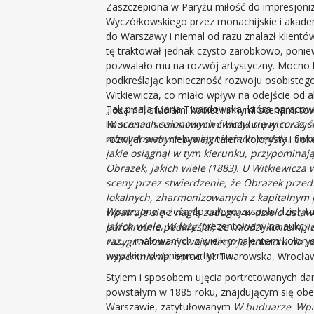
Zaszczepiona w Paryżu miłość do impresjoniz
Wyczółkowskiego przez monachijskie i akade
do Warszawy i niemal od razu znalazł klientów
tę traktował jednak czysto zarobkowo, poniew
pozwalało mu na rozwój artystyczny. Mocno k
podkreślając konieczność rozwoju osobisteg
Witkiewicza, co miało wpływ na odejście od 
Tak pisała Maria Twardowska, która opracow
„lożami“, studiami kobiet i innymi scenami to
W scenach salonowych ćwiczył się w coraz 
tworzeniu scen salonowo-buduarowych z życ
zdecydowanych pociągnięciach pędzla. Swoi
rozwijał swój niebywały talent kolorysty i 
jakie osiągnął w tym kierunku, przypominaj
Obrazek, jakich wiele (1883). U Witkiewicza 
sceny przez stwierdzenie, że Obrazek prze
lokalnych, zharmonizowanych z kapitalnym
Wpatrzone
należą do całego zespołu dzieł,
wpatruje się z nagłą zadumą w dzieło ustaw
jakich wiele, W loży
(prezentowany na aukcji 
parokrotnie podkreślał, że młodzi kontemplu
raz...
, malowanych z wielkim talentem koloryst
zasygnalizować swoją decyzję powrotu do „wi
wysokim stopniem artyzmu.
wspomnienia
, oprac. M. Twarowska, Wrocław
Stylem i sposobem ujęcia portretowanych dam
powstałym w 1885 roku, znajdującym się o
Warszawie, zatytułowanym
W buduarze
.
Wpa