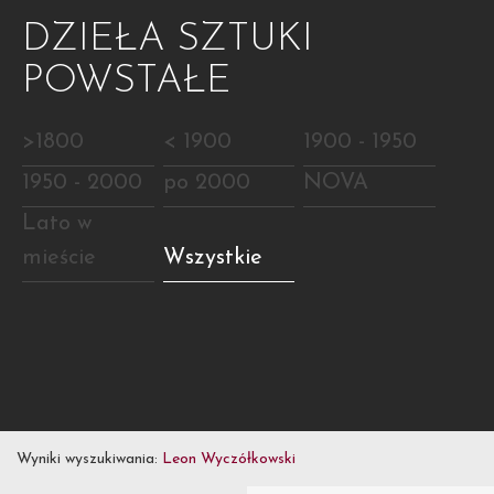
DZIEŁA SZTUKI
POWSTAŁE
>1800
< 1900
1900 - 1950
1950 - 2000
po 2000
NOVA
Lato w
mieście
Wszystkie
Wyniki wyszukiwania:
Leon Wyczółkowski