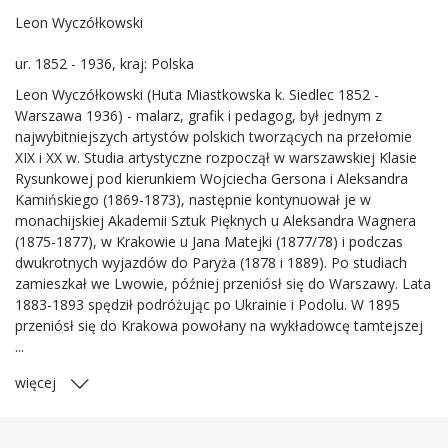
Leon Wyczółkowski
ur. 1852 - 1936, kraj: Polska
Leon Wyczółkowski (Huta Miastkowska k. Siedlec 1852 -
Warszawa 1936) - malarz, grafik i pedagog, był jednym z
najwybitniejszych artystów polskich tworzących na przełomie
XIX i XX w. Studia artystyczne rozpoczął w warszawskiej Klasie
Rysunkowej pod kierunkiem Wojciecha Gersona i Aleksandra
Kamińskiego (1869-1873), następnie kontynuował je w
monachijskiej Akademii Sztuk Pięknych u Aleksandra Wagnera
(1875-1877), w Krakowie u Jana Matejki (1877/78) i podczas
dwukrotnych wyjazdów do Paryża (1878 i 1889). Po studiach
zamieszkał we Lwowie, później przeniósł się do Warszawy. Lata
1883-1893 spędził podróżując po Ukrainie i Podolu. W 1895
przeniósł się do Krakowa powołany na wykładowcę tamtejszej
...
więcej