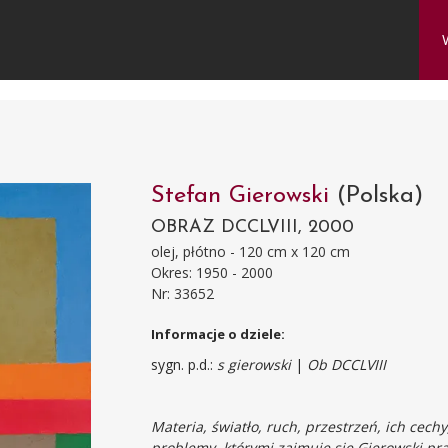
Stefan Gierowski
(Polska)
OBRAZ DCCLVIII, 2000
olej, płótno - 120 cm x 120 cm
Okres: 1950 - 2000
Nr: 33652
Informacje o dziele:
sygn. p.d.:
s gierowski
|
Ob DCCLVIII
Materia, światło, ruch, przestrzeń, ich cech
problemy, którymi zajmuje się Gierowski pr