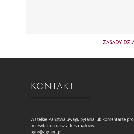
ZASADY DZI
KONTAKT
Wszelkie Państwa uwagi, pytania lub komentarze pr
przesyłać na nasz adres mailowy:
agra@agraart.pl