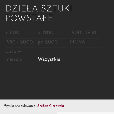
DZIEŁA SZTUKI
POWSTAŁE
>1800
< 1900
1900 - 1950
1950 - 2000
po 2000
NOVA
Lato w
mieście
Wszystkie
Wyniki wyszukiwania:
Stefan Gierowski