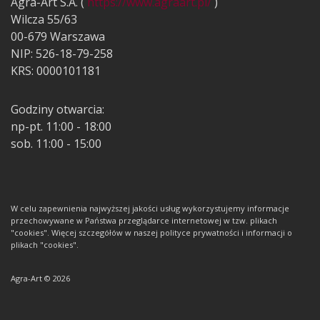
Agra-Art S.A. (
https://www.agraart.pl/
)
Wilcza 55/63
00-679 Warszawa
NIP: 526-18-79-258
KRS: 0000101181
Godziny otwarcia:
np-pt. 11:00 - 18:00
sob. 11:00 - 15:00
W celu zapewnienia najwyższej jakości usług wykorzystujemy informacje
przechowywane w Państwa przeglądarce internetowej w tzw. plikach
"cookies". Więcej szczegółów w naszej polityce prywatności i informacji o
plikach "cookies".
Agra-Art © 2026