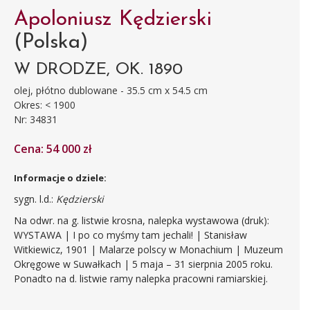
Apoloniusz Kędzierski
(Polska)
W DRODZE, OK. 1890
olej, płótno dublowane - 35.5 cm x 54.5 cm
Okres: < 1900
Nr: 34831
Cena: 54 000 zł
Informacje o dziele:
sygn. l.d.:
Kędzierski
Na odwr. na g. listwie krosna, nalepka wystawowa (druk):
WYSTAWA | I po co myśmy tam jechali! | Stanisław
Witkiewicz, 1901 | Malarze polscy w Monachium | Muzeum
Okręgowe w Suwałkach | 5 maja – 31 sierpnia 2005 roku.
Ponadto na d. listwie ramy nalepka pracowni ramiarskiej.