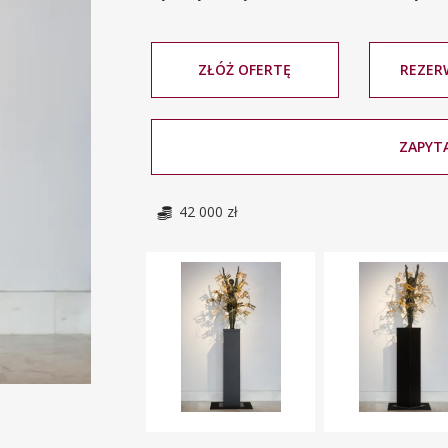
ZŁÓŻ OFERTĘ
REZER
ZAPYTA
42 000 zł