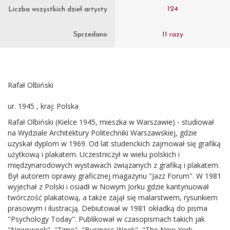
124
Liczba wszystkich dzieł artysty
Sprzedano
11 razy
Rafał Olbiński
ur. 1945 , kraj: Polska
Rafał Olbiński (Kielce 1945, mieszka w Warszawie) - studiował
na Wydziale Architektury Politechniki Warszawskiej, gdzie
uzyskał dyplom w 1969. Od lat studenckich zajmował się grafiką
użytkową i plakatem. Uczestniczył w wielu polskich i
międzynarodowych wystawach związanych z grafiką i plakatem.
Był autorem oprawy graficznej magazynu "Jazz Forum". W 1981
wyjechał z Polski i osiadł w Nowym Jorku gdzie kantynuował
twórczość plakatową, a także zajął się malarstwem, rysunkiem
prasowym i ilustracją. Debiutował w 1981 okładką do pisma
"Psychology Today". Publikował w czasopismach takich jak
"Newsweek", "Time", "Business Week", "The New York