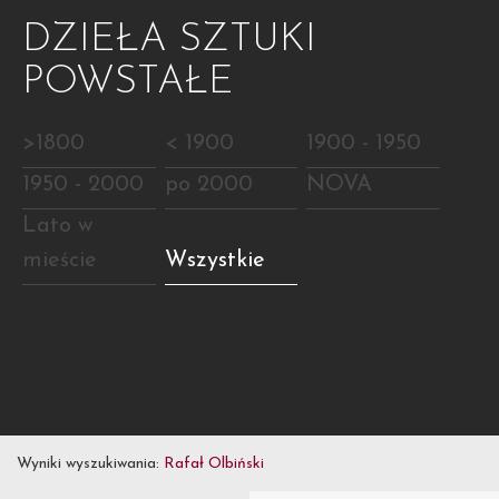
DZIEŁA SZTUKI
POWSTAŁE
>1800
< 1900
1900 - 1950
1950 - 2000
po 2000
NOVA
Lato w
mieście
Wszystkie
Wyniki wyszukiwania:
Rafał Olbiński