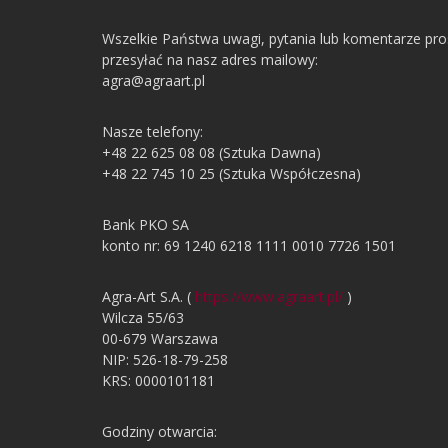
Wszelkie Państwa uwagi, pytania lub komentarze pr
przesyłać na nasz adres mailowy:
agra@agraart.pl
Nasze telefony:
+48 22 625 08 08 (Sztuka Dawna)
+48 22 745 10 25 (Sztuka Współczesna)
Bank PKO SA
konto nr: 69 1240 6218 1111 0010 7726 1501
Agra-Art S.A. (
https://www.agraart.pl/
)
Wilcza 55/63
00-679 Warszawa
NIP: 526-18-79-258
KRS: 0000101181
Godziny otwarcia: