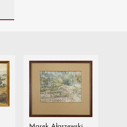
M
Marek Ałaszewski