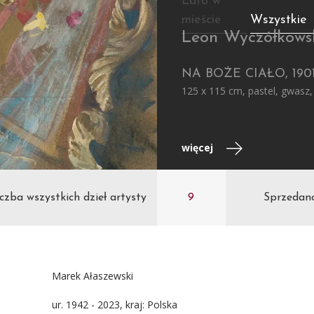
Lato w
mieście
Wszystkie
Leon Wyczółkows
NA BOŻE CIAŁO, 190
125 x 115 cm, pastel, gwasz,
więcej
czba wszystkich dzieł artysty
9
Sprzedan
Marek Ałaszewski
ur. 1942 - 2023, kraj: Polska