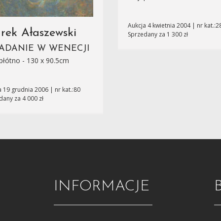
Aukcja 4 kwietnia 2004 | nr kat.:2
rek Ałaszewski
Sprzedany za 1 300 zł
IADANIE W WENECJI
 płótno - 130 x 90.5cm
 19 grudnia 2006 | nr kat.:80
dany za 4 000 zł
INFORMACJE