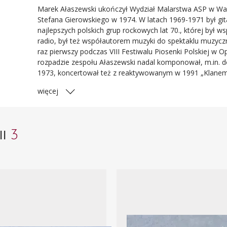
Marek Ałaszewski ukończył Wydział Malarstwa ASP w War
Stefana Gierowskiego w 1974. W latach 1969-1971 był gitar
najlepszych polskich grup rockowych lat 70., której był 
radio, był też współautorem muzyki do spektaklu muzy
raz pierwszy podczas VIII Festiwalu Piosenki Polskiej w 
rozpadzie zespołu Ałaszewski nadal komponował, m.in. do
1973, koncertował też z reaktywowanym w 1991 „Klanem“. 
więcej
3
II