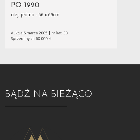
PO 1920
olej, płótno - 56 x 69cm
Aukcja 6 marca 2005 | nr kat.:33
Sprzedany za 60 000 zł
BĄDŹ NA BIEŻĄCO