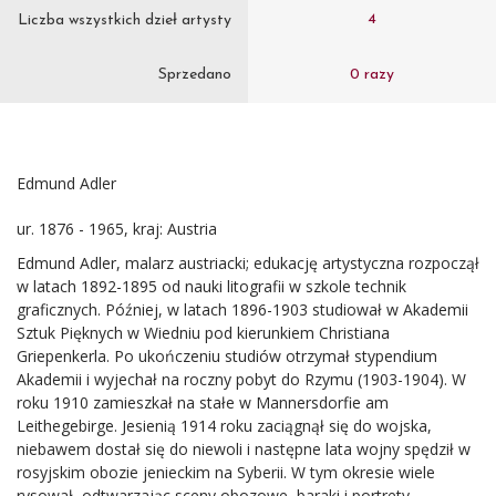
4
Liczba wszystkich dzieł artysty
Sprzedano
0 razy
Edmund Adler
ur. 1876 - 1965, kraj: Austria
Edmund Adler, malarz austriacki; edukację artystyczna rozpoczął
w latach 1892-1895 od nauki litografii w szkole technik
graficznych. Później, w latach 1896-1903 studiował w Akademii
Sztuk Pięknych w Wiedniu pod kierunkiem Christiana
Griepenkerla. Po ukończeniu studiów otrzymał stypendium
Akademii i wyjechał na roczny pobyt do Rzymu (1903-1904). W
roku 1910 zamieszkał na stałe w Mannersdorfie am
Leithegebirge. Jesienią 1914 roku zaciągnął się do wojska,
niebawem dostał się do niewoli i następne lata wojny spędził w
rosyjskim obozie jenieckim na Syberii. W tym okresie wiele
rysował, odtwarzając sceny obozowe, baraki i portrety