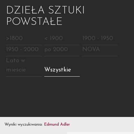
DZIEŁA SZTUKI
POWSTAŁE
>1800
< 1900
1900 - 1950
1950 - 2000
po 2000
NOVA
Lato w
mieście
Wszystkie
Wyniki wyszukiwania:
Edmund Adler