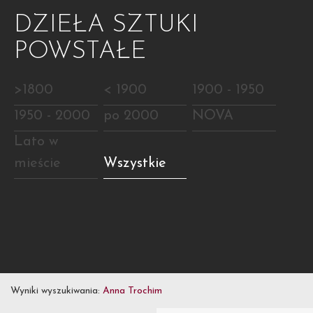
DZIEŁA SZTUKI
POWSTAŁE
>1800
< 1900
1900 - 1950
1950 - 2000
po 2000
NOVA
Lato w
mieście
Wszystkie
Wyniki wyszukiwania:
Anna Trochim