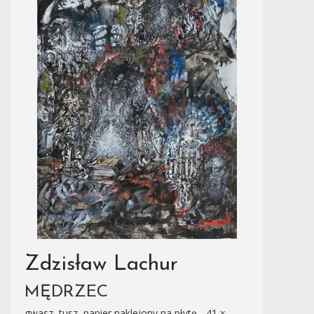
Zdzisław Lachur
MĘDRZEC
gwasz, tusz, papier naklejony na płytę - 41 x