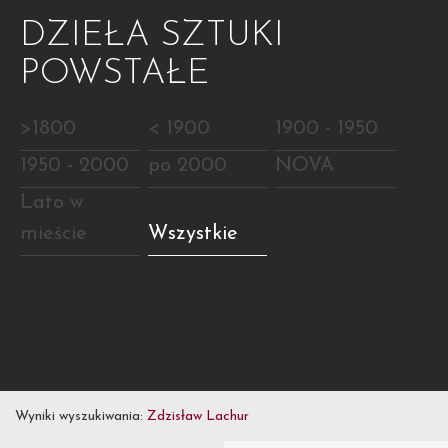
DZIEŁA SZTUKI
POWSTAŁE
>1800
< 1900
1900 - 1950
1950 - 2000
po 2000
NOVA
Lato w
mieście
Wszystkie
Wyniki wyszukiwania:
Zdzisław Lachur