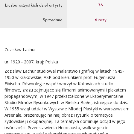
78
Liczba wszystkich dzieł artysty
Sprzedano
6 razy
Zdzisław Lachur
ur. 1920 - 2007, kraj: Polska
Zdzisław Lachur studiował malarstwo i grafikę w latach 1945-
1950 w krakowskiej ASP pod kierunkiem prof. Eugeniusza
Eibischa. Równolegle współtworzył w Katowicach studio
filmowe, zrazu zajmujące się filmami animowanymi i plakatem
propagandowym, w 1947 przekształcone w Eksperymentalne
Studio Filmów Rysunkowych w Bielsku-Białej, istniejące do dziś.
W 1955 wziął udział w Wystawie Młodej Plastyki w warszawskim
Arsenale, prezentując na niej obraz i rysunki o tematyce
żydowskiej i okupacyjnej. Ta tematyka dominuje odtąd w jego
twórczości. Przedstawienia Holocaustu, walk w getcie
warszawskim, a także charakterystycznych motywów