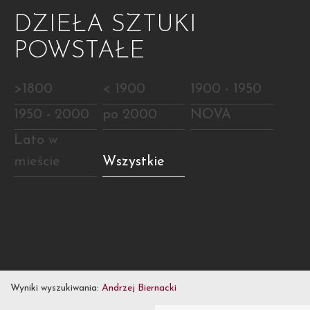
DZIEŁA SZTUKI
POWSTAŁE
>1800
< 1900
1900 - 1950
1950 - 2000
po 2000
NOVA
Lato w
mieście
Wszystkie
Wyniki wyszukiwania:
Andrzej Biernacki