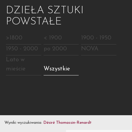
DZIEŁA SZTUKI
POWSTAŁE
>1800
< 1900
1900 - 1950
1950 - 2000
po 2000
NOVA
Lato w
mieście
Wszystkie
Wyniki wyszukiwania:
Désiré Thomassin-Renardt