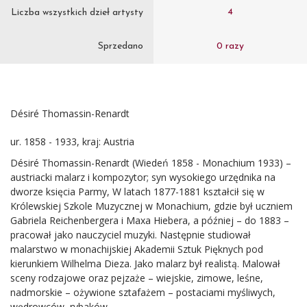
4
Liczba wszystkich dzieł artysty
Sprzedano
0 razy
Désiré Thomassin-Renardt
ur. 1858 - 1933, kraj: Austria
Désiré Thomassin-Renardt (Wiedeń 1858 - Monachium 1933) –
austriacki malarz i kompozytor; syn wysokiego urzędnika na
dworze księcia Parmy, W latach 1877-1881 kształcił się w
Królewskiej Szkole Muzycznej w Monachium, gdzie był uczniem
Gabriela Reichenbergera i Maxa Hiebera, a później – do 1883 –
pracował jako nauczyciel muzyki. Następnie studiował
malarstwo w monachijskiej Akademii Sztuk Pięknych pod
kierunkiem Wilhelma Dieza. Jako malarz był realistą. Malował
sceny rodzajowe oraz pejzaże – wiejskie, zimowe, leśne,
nadmorskie – ożywione sztafażem – postaciami myśliwych,
wędrowców, rybaków.