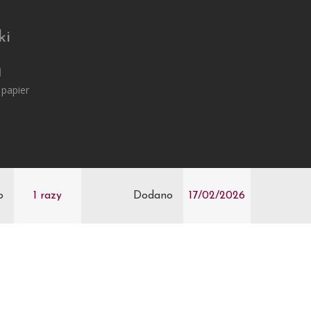
ki
1
 papier
o
1 razy
Dodano
17/02/2026