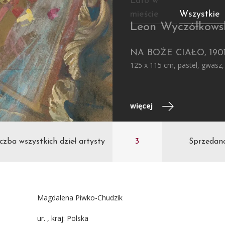
Lato w
mieście
Wszystkie
Leon Wyczółkows
NA BOŻE CIAŁO, 190
125 x 115 cm, pastel, gwasz,
więcej
czba wszystkich dzieł artysty
3
Sprzedan
Magdalena Piwko-Chudzik
ur. , kraj: Polska