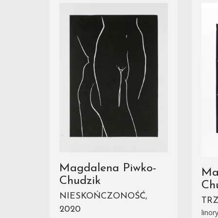
Magdalena Piwko-
Ma
Chudzik
Ch
NIESKOŃCZONOŚĆ,
TRZ
2020
linor