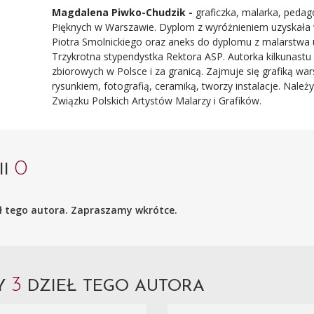
Magdalena Piwko-Chudzik
-
graficzka, malarka, pedag
Pięknych w Warszawie. Dyplom z wyróżnieniem uzyskała w
Piotra Smolnickiego oraz aneks do dyplomu z malarstwa 
Trzykrotna stypendystka Rektora ASP. Autorka kilkunastu
zbiorowych w Polsce i za granicą. Zajmuje się grafiką w
rysunkiem, fotografią, ceramiką, tworzy instalacje. Nale
Związku Polskich Artystów Malarzy i Grafików.
0
II
ieł tego autora. Zapraszamy wkrótce.
3
MY
DZIEŁ TEGO AUTORA