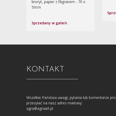
linoryt, papier z filigranem - 70 x
50cm
Sprz
Sprzedany w galerii
KONTAKT
Wszelkie Państwa uwagi, pytania lub komentarze pr
przesyłać na nasz adres mailowy:
agra@agraart.pl