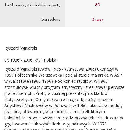
80
Liczba wszystkich dzieł artysty
Sprzedano
3 razy
Ryszard Winiarski
ur. 1936 - 2006, kraj: Polska
Ryszard Winiarski (Lwów 1936 - Warszawa 2006) ukończył w
1959 Politechnikę Warszawską i podjął studia malarskie w ASP
w Warszawie (1960-1966). Pod koniec studiów, w 1965
sformułował własny program artystyczny i zrealizował pierwsze
prace z serii pt. „Próby wizualnej prezentacji rozkładów
statystycznych“. Otrzymał za nie I nagrodę na Sympozjum
Artystów i Naukowców w Puławach w 1966. Jako stałe moduły
prac przyjął kwadraty w kolorach czerni i bieli, których
kolejnością i rozmieszczeniem rządzi przypadek - rzut kostką do
gry, losowanie lub wybór liczb przypadkowych. W 1970
wprowadził do swych prac trzeci wymiar w formie obrazów