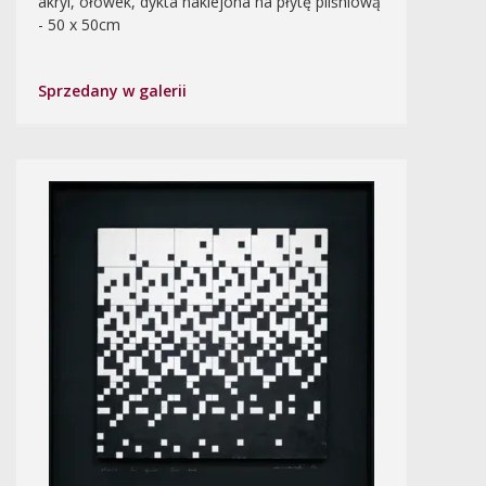
akryl, ołówek, dykta naklejona na płytę pilśniową
- 50 x 50cm
Sprzedany w galerii