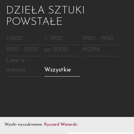
DZIEŁA SZTUKI
POWSTAŁE
>1800
< 1900
1900 - 1950
1950 - 2000
po 2000
NOVA
Lato w
mieście
Wszystkie
Wyniki wyszukiwania:
Ryszard Winiarski