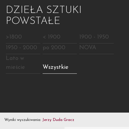
DZIEŁA SZTUKI
POWSTAŁE
>1800
< 1900
1900 - 1950
1950 - 2000
po 2000
NOVA
Lato w
mieście
Wszystkie
Wyniki wyszukiwania:
Jerzy Duda Gracz