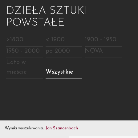
DZIEŁA SZTUKI
POWSTAŁE
>1800
< 1900
1900 - 1950
1950 - 2000
po 2000
NOVA
Lato w
mieście
Wszystkie
Wyniki wyszukiwania:
Jan Szancenbach