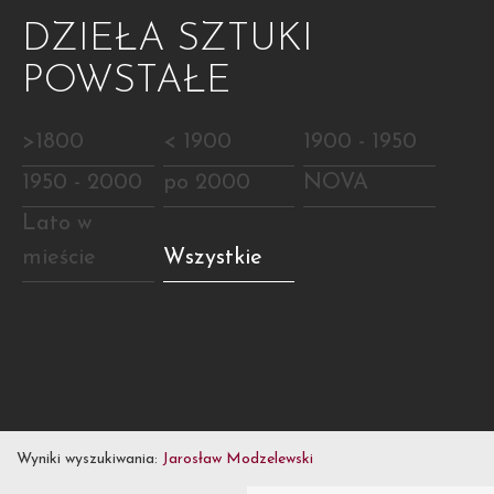
DZIEŁA SZTUKI
POWSTAŁE
>1800
< 1900
1900 - 1950
1950 - 2000
po 2000
NOVA
Lato w
mieście
Wszystkie
Wyniki wyszukiwania:
Jarosław Modzelewski