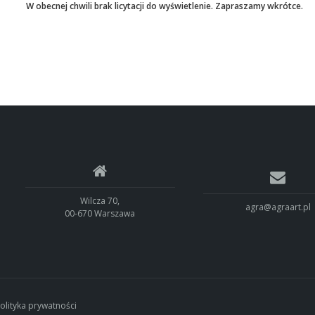
W obecnej chwili brak licytacji do wyświetlenie. Zapraszamy wkrótce.
Wilcza 70,
agra@agraart.pl
00-670 Warszawa
olityka prywatności