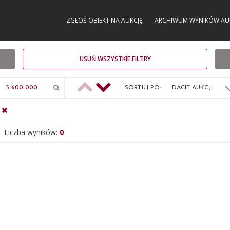
ZGŁOŚ OBIEKT NA AUKCJĘ
ARCHIWUM WYNIKÓW AU
USUŃ WSZYSTKIE FILTRY
SORTUJ PO:
DACIE AUKCJI
Liczba wyników:
0