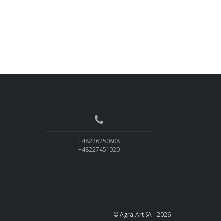
+48226250808
+48227451020
© Agra-Art SA - 2026