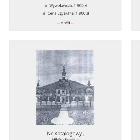
Wywoławcza: 1 900 zł
Cena uzyskana: 1 900 zł
... więcej ...
Nr Katalogowy .
Nikifor Krynicki