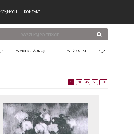
KCYJNYCH
KONTAKT
WYBIERZ AUKCJE:
WSZYSTKIE
15
30
45
60
100