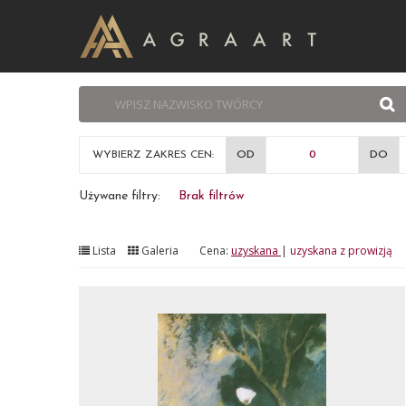
WYBIERZ ZAKRES CEN:
OD
DO
Używane filtry:
Brak filtrów
Lista
Galeria
Cena:
uzyskana
|
uzyskana z prowizją