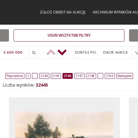
ZGŁOŚ OBIEKT NA AUKCJĘ
ARCHIWUM WYNIKÓW AU
USUŃ WSZYSTKIE FILTRY
SORTUJ PO:
DACIE AUKCJI
Poprzednia
1
…
2144
2145
2146
2147
2148
…
2163
Następna
Liczba wyników:
32445