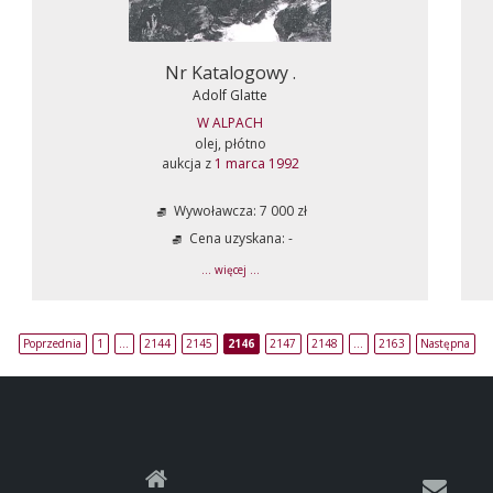
Nr Katalogowy .
Adolf Glatte
W ALPACH
olej, płótno
aukcja z
1 marca 1992
Wywoławcza: 7 000 zł
Cena uzyskana: -
... więcej ...
Poprzednia
1
…
2144
2145
2146
2147
2148
…
2163
Następna