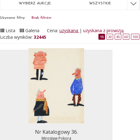
WYBIERZ AUKCJE:
WSZYSTKIE
Używane filtry:
Brak filtrów
Lista
Galeria
Cena:
uzyskana
|
uzyskana z prowizją
Liczba wyników:
32445
15
30
45
60
100
Nr Katalogowy 36.
Mirosław Pokora