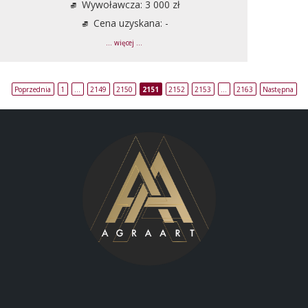
Wywoławcza: 3 000 zł
Cena uzyskana: -
... więcej ...
Poprzednia
1
…
2149
2150
2151
2152
2153
…
2163
Następna