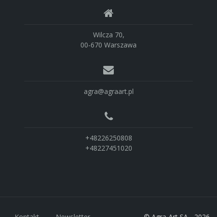
Wilcza 70,
00-670 Warszawa
agra@agraart.pl
+48226250808
+48227451020
Kontakt
Newsletter
© Agra-Art SA - 2026