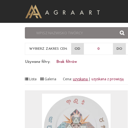
WYBIERZ ZAKRES CEN:
OD
DO
Używane filtry:
Brak filtrów
Lista
Galeria
Cena:
uzyskana
|
uzyskana z prowizją