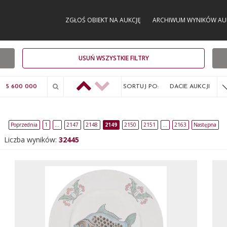
ZGŁOŚ OBIEKT NA AUKCJĘ
ARCHIWUM WYNIKÓW AU
USUŃ WSZYSTKIE FILTRY
SORTUJ PO:
DACIE AUKCJI
Poprzednia
1
…
2147
2148
2149
2150
2151
…
2163
Następna
Liczba wyników:
32445