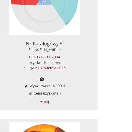
Nr Katalogowy 8.
Stasys Eidrigevičius
BEZ TYTUŁU, 2004
akryl, kredka, biskwit
aukcja z
19 kwietnia 2026
Wywoławcza: 6 000 zł
Cena uzyskana: -
... więcej ...