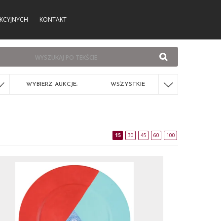
KCYJNYCH
KONTAKT
WYBIERZ AUKCJE:
WSZYSTKIE
15
30
45
60
100