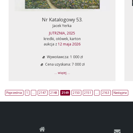
Nr Katalogowy 53.
Jacek Yerka
JUTRZNIA, 2025
kredki, ołówek, karton
aukcja z
12 maja 2026
Wywoławcza: 1 000 zł
Cena uzyskana: 7 000 zł
... więcej ...
Poprzednia
1
…
2147
2148
2149
2150
2151
…
2163
Następna