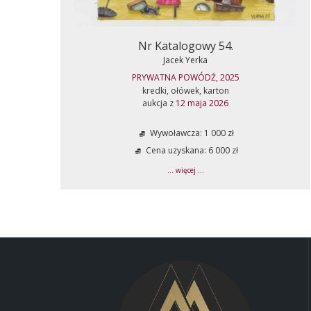
Nr Katalogowy 54.
Jacek Yerka
PRYWATNA POWÓDŹ, 2025
kredki, ołówek, karton
aukcja z
12 maja 2026
Wywoławcza: 1 000 zł
Cena uzyskana: 6 000 zł
... więcej ...