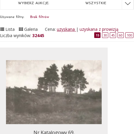
WYBIERZ AUKCJE:
WSZYSTKIE
Używane filtry:
Brak filtrów
Lista
Galeria
Cena:
uzyskana
|
uzyskana z prowizją
Liczba wyników:
32445
15
30
45
60
100
Nr Katalogowy 69.