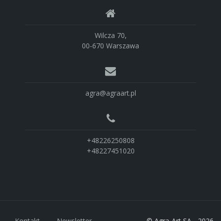
Wilcza 70,
00-670 Warszawa
agra@agraart.pl
+48226250808
+48227451020
Kontakt
Newsletter
© Agra-Art SA - 2026