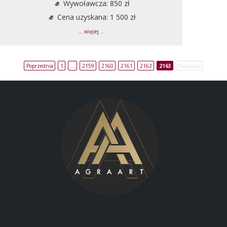
Wywoławcza: 850 zł
Cena uzyskana: 1 500 zł
... więcej ...
Poprzednia
1
…
2159
2160
2161
2162
2163
Następna