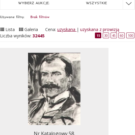
WYBIERZ AUKCJE:
WSZYSTKIE
Używane filtry:
Brak filtrów
Lista
Galeria
Cena:
uzyskana
|
uzyskana z prowizją
Liczba wyników:
32445
15
30
45
60
100
Nr Katalogowy 58.