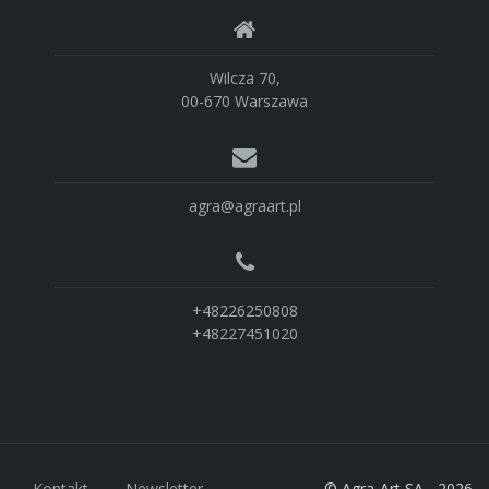
Wilcza 70,
00-670 Warszawa
agra@agraart.pl
+48226250808
+48227451020
Kontakt
Newsletter
© Agra-Art SA - 2026