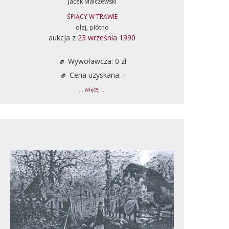
Jacek Malczewski
ŚPIĄCY W TRAWIE
olej, płótno
aukcja z
23 września 1990
Wywoławcza: 0 zł
Cena uzyskana: -
... więcej ...