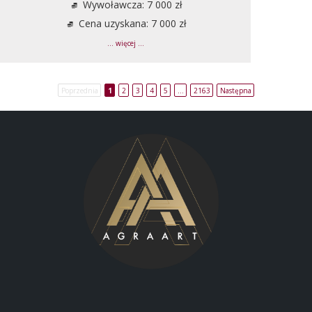
Wywoławcza: 7 000 zł
Cena uzyskana: 7 000 zł
... więcej ...
Poprzednia
1
2
3
4
5
…
2163
Następna