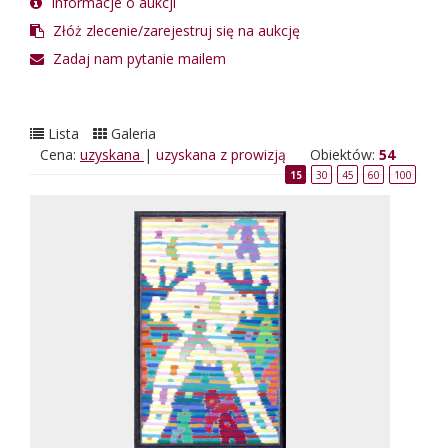
Informacje o aukcji
Złóż zlecenie/zarejestruj się na aukcję
Zadaj nam pytanie mailem
Lista
Galeria
Cena:
uzyskana
|
uzyskana z prowizją
Obiektów:
54
15
30
45
60
100