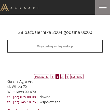
28 października 2004 godzina 00:00
Poprzednia
1
2
3
4
Następna
Galeria Agra-Art
ul. Wilcza 70
Warszawa 00-670
tel. (22) 625 08 08
| dawna
tel. (22) 745 10 25
| współczesna