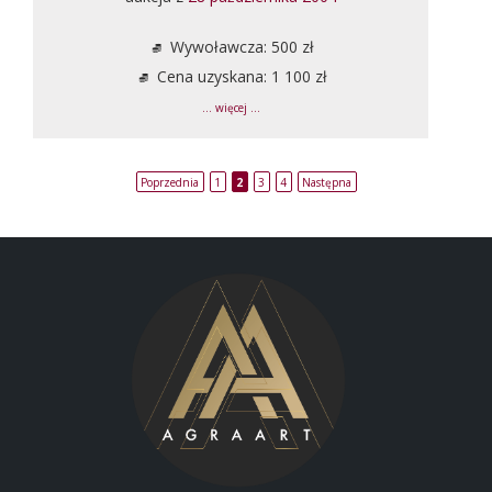
Wywoławcza: 500 zł
Cena uzyskana: 1 100 zł
... więcej ...
Poprzednia
1
2
3
4
Następna