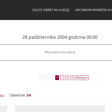
ZGŁOŚ OBIEKT NA AUKCJĘ
ARCHIWUM WYNIKÓW AU
28 października 2004 godzina 00:00
Poprzednia
1
2
3
4
Następna
Obiektów:
54
zją