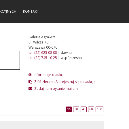
KCYJNYCH
KONTAKT
Galeria Agra-Art
ul. Wilcza 70
Warszawa 00-670
tel. (22) 625 08 08
| dawna
tel. (22) 745 10 25
| współczesna
Informacje o aukcji
Złóż zlecenie/zarejestruj się na aukcję
Zadaj nam pytanie mailem
15
30
45
60
100