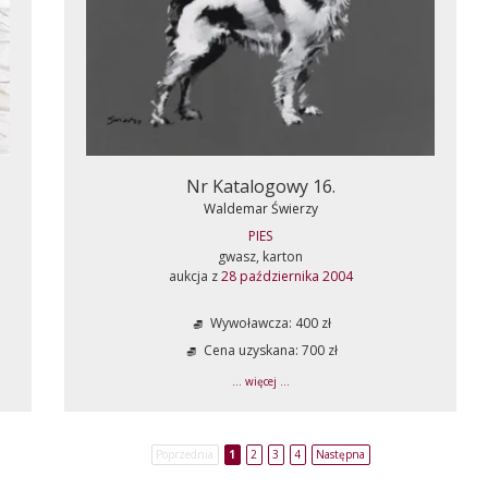
Nr Katalogowy 16.
Waldemar Świerzy
PIES
gwasz, karton
aukcja z
28 października 2004
Wywoławcza: 400 zł
Cena uzyskana: 700 zł
... więcej ...
Poprzednia
1
2
3
4
Następna