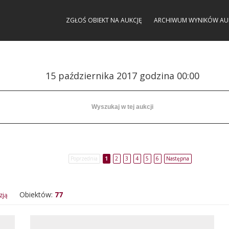
ZGŁOŚ OBIEKT NA AUKCJĘ
ARCHIWUM WYNIKÓW AU
15 października 2017 godzina 00:00
Poprzednia
1
2
3
4
5
6
Następna
Obiektów:
77
zją