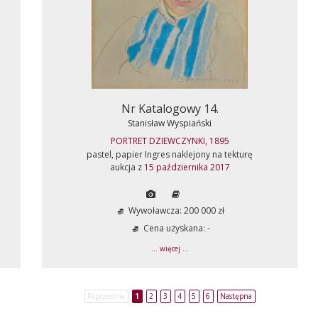
Nr Katalogowy 14.
Stanisław Wyspiański
PORTRET DZIEWCZYNKI, 1895
pastel, papier Ingres naklejony na tekturę
aukcja z
15 października 2017
Wywoławcza: 200 000 zł
Cena uzyskana: -
... więcej ...
Poprzednia
1
2
3
4
5
6
Następna