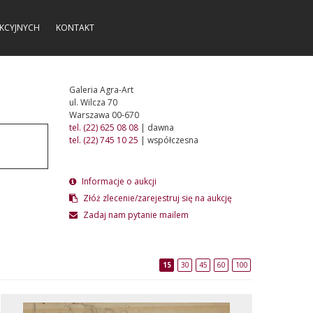
KCYJNYCH
KONTAKT
Galeria Agra-Art
ul. Wilcza 70
Warszawa 00-670
tel. (22) 625 08 08
| dawna
tel. (22) 745 10 25
| współczesna
Informacje o aukcji
Złóż zlecenie/zarejestruj się na aukcję
Zadaj nam pytanie mailem
15
30
45
60
100