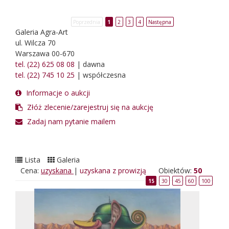
Poprzednia
1
2
3
4
Następna
Galeria Agra-Art
ul. Wilcza 70
Warszawa 00-670
tel. (22) 625 08 08
| dawna
tel. (22) 745 10 25
| współczesna
Informacje o aukcji
Złóż zlecenie/zarejestruj się na aukcję
Zadaj nam pytanie mailem
Lista
Galeria
Cena:
uzyskana
|
uzyskana z prowizją
Obiektów:
50
15
30
45
60
100