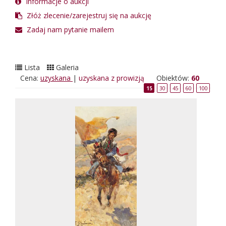
Informacje o aukcji
Złóż zlecenie/zarejestruj się na aukcję
Zadaj nam pytanie mailem
Lista
Galeria
Cena:
uzyskana
|
uzyskana z prowizją
Obiektów:
60
15
30
45
60
100