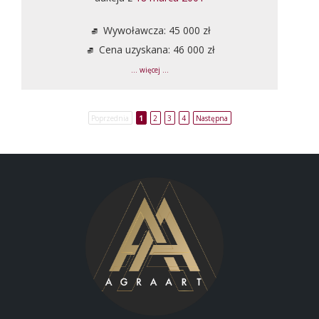
Wywoławcza: 45 000 zł
Cena uzyskana: 46 000 zł
... więcej ...
Poprzednia
1
2
3
4
Następna