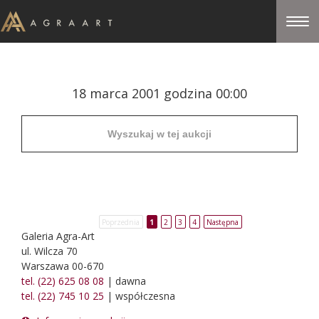
18 marca 2001 godzina 00:00
Poprzednia
1
2
3
4
Następna
Galeria Agra-Art
ul. Wilcza 70
Warszawa 00-670
tel. (22) 625 08 08
| dawna
tel. (22) 745 10 25
| współczesna