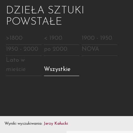
DZIEŁA SZTUKI
POWSTAŁE
>1800
< 1900
1900 - 1950
1950 - 2000
po 2000
NOVA
Lato w
mieście
Wszystkie
Wyniki wyszukiwania:
Jerzy Kałucki