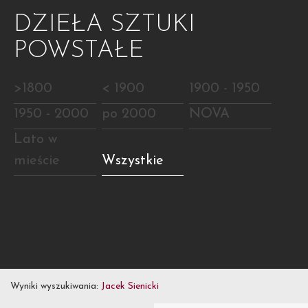
DZIEŁA SZTUKI
POWSTAŁE
>1800
< 1900
1900 - 1950
1950 - 2000
po 2000
NOVA
Lato w
mieście
Wszystkie
Wyniki wyszukiwania:
Jacek Sienicki