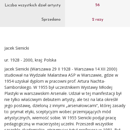
56
Liczba wszystkich dzieł artysty
Sprzedano
2 razy
Jacek Sienicki
ur. 1928 - 2000, kraj: Polska
Jacek Sienicki (Warszawa 29 II 1928 - Warszawa 14 XII 2000)
studiował na Wydziale Malarstwa ASP w Warszawie, gdzie w
1954 uzyskał dyplom w pracowni prof. Artura Nachta-
Samborskiego. W 1955 był uczestnikiem Wystawy Młodej
Plastyki w warszawskim Arsenale. Udział w tej manifestacji był
nie tylko właściwym debiutem artysty, ale też na lata określił
jego postawę, dzieloną z innymi „arsenałowcami“, której zasady
to: prymat etyki, sceptycyzm wobec przemijających mód
artystycznych, wierność sobie. W 1955 Sienicki podjął pracę
pedagogiczną w macierzystej uczelni. Przeszedł wszystkie
szczeble akademickie, otrzymując tytuł profesora w 1981. Był