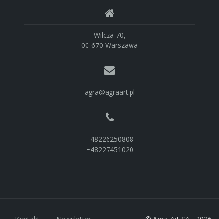
Wilcza 70,
00-670 Warszawa
agra@agraart.pl
+48226250808
+48227451020
Kontakt
Newsletter
© Agra-Art SA - 2026