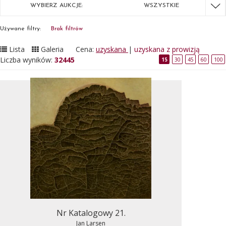
WYBIERZ AUKCJE:
WSZYSTKIE
Używane filtry:
Brak filtrów
Lista
Galeria
Cena:
uzyskana
|
uzyskana z prowizją
Liczba wyników:
32445
15
30
45
60
100
Nr Katalogowy 21.
Jan Larsen