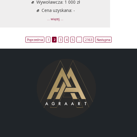
Wywoławcza: 1 000 zł
Cena uzyskana: -
... więcej ...
Poprzednia
1
2
3
4
5
…
2163
Następna