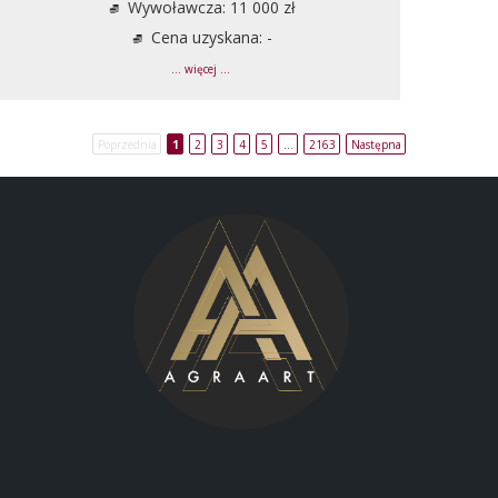
Wywoławcza: 11 000 zł
Cena uzyskana: -
... więcej ...
Poprzednia
1
2
3
4
5
…
2163
Następna