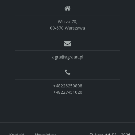
Wilcza 70,
00-670 Warszawa
agra@agraart.pl
+48226250808
+48227451020
Kontakt
Newsletter
© Agra-Art SA - 2026