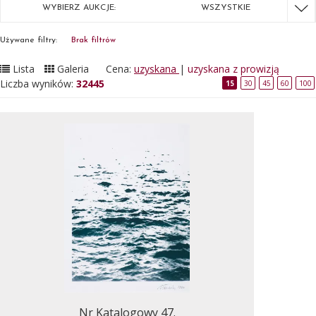
WYBIERZ AUKCJE:
WSZYSTKIE
Używane filtry:
Brak filtrów
Lista
Galeria
Cena:
uzyskana
|
uzyskana z prowizją
Liczba wyników:
32445
15
30
45
60
100
Nr Katalogowy 47.