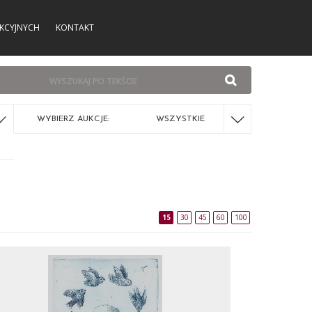
KCYJNYCH
KONTAKT
WYBIERZ AUKCJE:
WSZYSTKIE
15
30
45
60
100