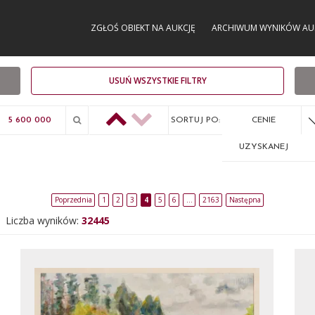
ZGŁOŚ OBIEKT NA AUKCJĘ
ARCHIWUM WYNIKÓW AU
USUŃ WSZYSTKIE FILTRY
SORTUJ PO:
CENIE
UZYSKANEJ
Poprzednia
1
2
3
4
5
6
…
2163
Następna
Liczba wyników:
32445