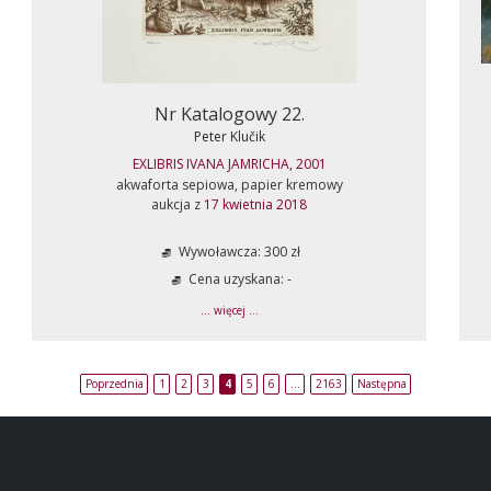
Nr Katalogowy 22.
Peter Klučik
EXLIBRIS IVANA JAMRICHA, 2001
akwaforta sepiowa, papier kremowy
aukcja z
17 kwietnia 2018
Wywoławcza: 300 zł
Cena uzyskana: -
... więcej ...
Poprzednia
1
2
3
4
5
6
…
2163
Następna