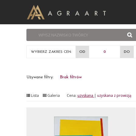
WYBIERZ ZAKRES CEN:
OD
DO
Używane filtry:
Brak filtrów
Lista
Galeria
Cena:
uzyskana
|
uzyskana z prowizją