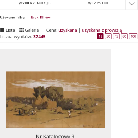
WYBIERZ AUKCJE:
WSZYSTKIE
Używane filtry:
Brak filtrów
Lista
Galeria
Cena:
uzyskana
|
uzyskana z prowizją
Liczba wyników:
32445
15
30
45
60
100
Nr Katalogowy 3.