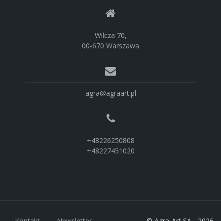
Wilcza 70,
00-670 Warszawa
agra@agraart.pl
+48226250808
+48227451020
Kontakt
Newsletter
© Agra-Art SA - 2026