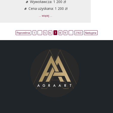
Wywoławcza: 1 200 zł
Cena uzyskana: 1 200 zł
... więcej ...
Poprzednia
1
…
5
6
7
8
9
…
2163
Następna