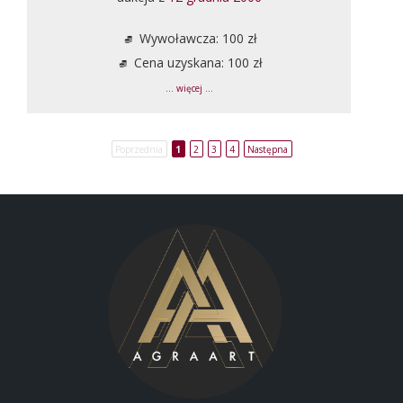
Wywoławcza: 100 zł
Cena uzyskana: 100 zł
... więcej ...
Poprzednia
1
2
3
4
Następna