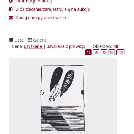
Informacje o aukcji
Złóż zlecenie/zarejestruj się na aukcję
Zadaj nam pytanie mailem
Lista
Galeria
Cena:
uzyskana
|
uzyskana z prowizją
Obiektów:
48
15
30
45
60
100