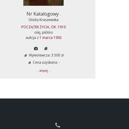
Nr Katalogowy .
Otolia Kraszewska
POCZĄTEK ŻYCIA, OK. 1910
olej, płótno
aukcja z
1 marca 1992
Wywoławcza: 3 500 zł
Cena uzyskana: -
... więcej ...