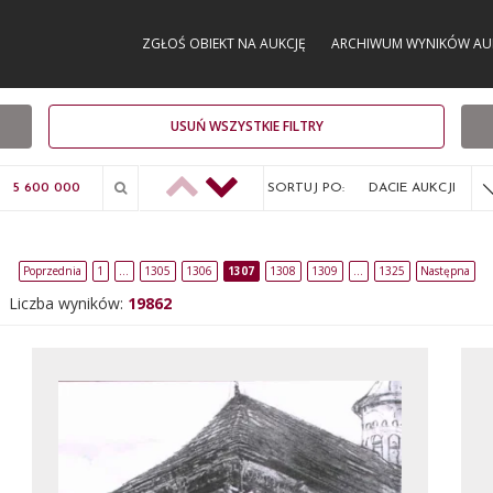
ZGŁOŚ OBIEKT NA AUKCJĘ
ARCHIWUM WYNIKÓW AU
USUŃ WSZYSTKIE FILTRY
SORTUJ PO:
DACIE AUKCJI
Poprzednia
1
…
1305
1306
1307
1308
1309
…
1325
Następna
Liczba wyników:
19862