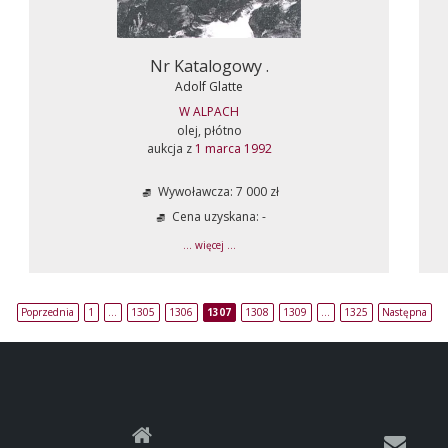
Nr Katalogowy .
Adolf Glatte
W ALPACH
olej, płótno
aukcja z
1 marca 1992
Wywoławcza: 7 000 zł
Cena uzyskana: -
... więcej ...
Poprzednia
1
…
1305
1306
1307
1308
1309
…
1325
Następna