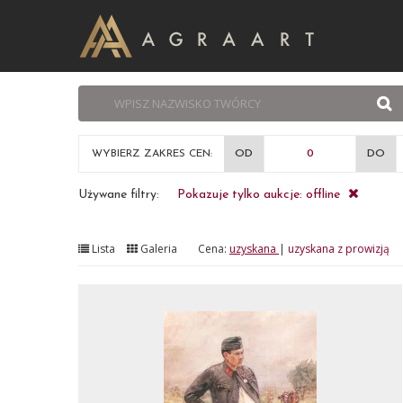
WYBIERZ ZAKRES CEN:
OD
DO
Używane filtry:
Pokazuje tylko aukcje: offline
Lista
Galeria
Cena:
uzyskana
|
uzyskana z prowizją