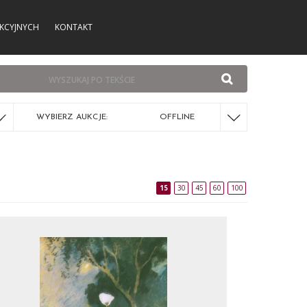
KCYJNYCH
KONTAKT
WYBIERZ AUKCJE:
OFFLINE
15
30
45
60
100