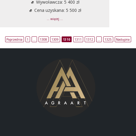
Wywoławcza: 5 400 zł
Cena uzyskana: 5 500 zł
... więcej ...
Poprzednia
1
…
1308
1309
1310
1311
1312
…
1325
Następna