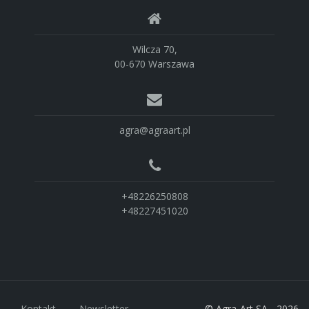
Wilcza 70,
00-670 Warszawa
agra@agraart.pl
+48226250808
+48227451020
Kontakt
Newsletter
© Agra-Art SA - 2026