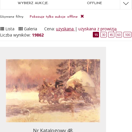
WYBIERZ AUKCJE:
OFFLINE
Używane filtry:
Pokazuje tylko aukcje: offline
Lista
Galeria
Cena:
uzyskana
|
uzyskana z prowizją
Liczba wyników:
19862
15
30
45
60
100
Nr Katalogowy 48.