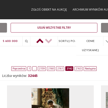
ZGŁOŚ OBIEKT NA AUKCJĘ
ARCHIWUM WYNIKÓW AU
USUŃ WSZYSTKIE FILTRY
SORTUJ PO:
CENIE
UZYSKANEJ
Poprzednia
1
…
2159
2160
2161
2162
2163
Następna
Liczba wyników:
32445