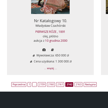
Nr Katalogowy 10.
Władysław Czachórski
PIERWSZE RÓŻE , 1891
olej, płótno
aukcja z
10 grudnia 2000
Wywoławcza: 650 000 zł
Cena uzyskana: 1 300 000 zł
... więcej ...
Poprzednia
1
…
2159
2160
2161
2162
2163
Następna