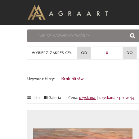
WYBIERZ ZAKRES CEN:
OD
DO
Używane filtry:
Brak filtrów
Lista
Galeria
Cena:
uzyskana
|
uzyskana z prowizją