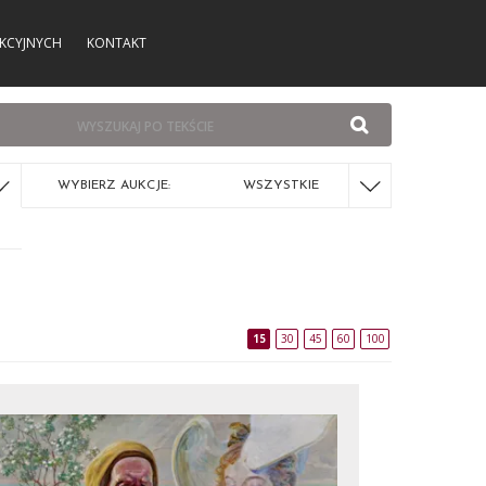
KCYJNYCH
KONTAKT
WYBIERZ AUKCJE:
WSZYSTKIE
15
30
45
60
100